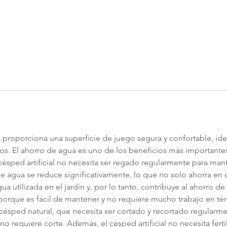
oz proporciona una superficie de juego segura y confortable, id
ados. El ahorro de agua es uno de los beneficios más importantes 
 césped artificial no necesita ser regado regularmente para mant
 de agua se reduce significativamente, lo que no solo ahorra en
a utilizada en el jardín y, por lo tanto, contribuye al ahorro de
o porque es fácil de mantener y no requiere mucho trabajo en té
ésped natural, que necesita ser cortado y recortado regularment
o requiere corte. Además, el césped artificial no necesita ferti