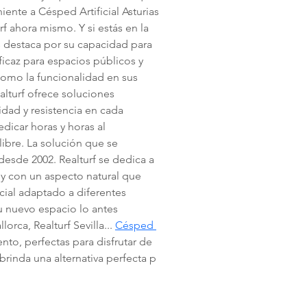
ente a Césped Artificial Asturias 
f ahora mismo. Y si estás en la 
os destaca por su capacidad para 
icaz para espacios públicos y 
 como la funcionalidad en sus 
lturf ofrece soluciones 
dad y resistencia en cada 
dicar horas y horas al 
ibre. La solución que se 
desde 2002. Realturf se dedica a 
 y con un aspecto natural que 
cial adaptado a diferentes 
u nuevo espacio lo antes 
rca, Realturf Sevilla... 
Césped 
nto, perfectas para disfrutar de 
 brinda una alternativa perfecta p