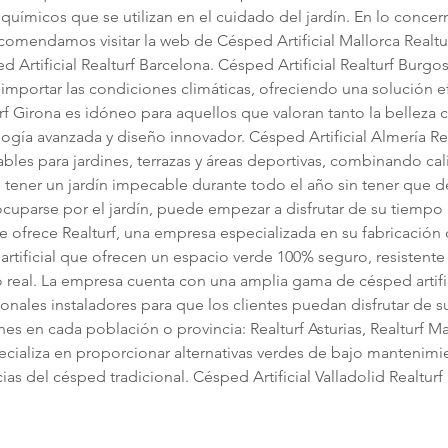
uímicos que se utilizan en el cuidado del jardín. En lo concerni
ecomendamos visitar la web de Césped Artificial Mallorca Realtur
 Artificial Realturf Barcelona. Césped Artificial Realturf Burg
importar las condiciones climáticas, ofreciendo una solución ef
urf Girona es idóneo para aquellos que valoran tanto la belleza
gía avanzada y diseño innovador. Césped Artificial Almería Rea
les para jardines, terrazas y áreas deportivas, combinando cali
en tener un jardín impecable durante todo el año sin tener que de
uparse por el jardín, puede empezar a disfrutar de su tiempo l
que ofrece Realturf, una empresa especializada en su fabricación 
artificial que ofrecen un espacio verde 100% seguro, resistente
o real. La empresa cuenta con una amplia gama de césped artifi
onales instaladores para que los clientes puedan disfrutar de s
en cada población o provincia: Realturf Asturias, Realturf Mallo
ecializa en proporcionar alternativas verdes de bajo mantenimie
ias del césped tradicional. Césped Artificial Valladolid Realturf