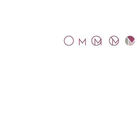
SYMBOL
The inspiration for our symbol wa
Mosaic.
The letters M and O
connect within a circle, represent
the globality that Mosaico
proposes.
Mosaico Tax Ltd. Company
number 11016349. Registered an
regulated in England.
Telephone/WhatsApp: