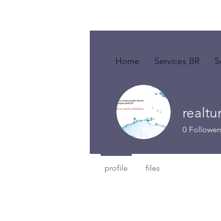
Home
Services BR
S
realtur
0
Follower
profile
files