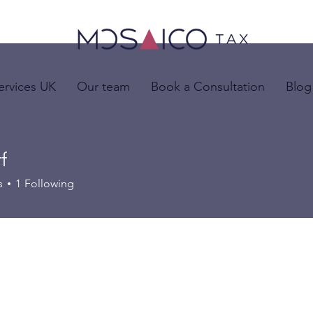
ervices UK
Our team
Book a Consultation
Blog
f
s
1
Following