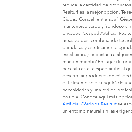
reduce la cantidad de productos q
Realturf es la mejor opción. Te r
Ciudad Condal, entra aquí: Césped
mantenerse verde y frondoso sin 
privados. Césped Artificial Realt
áreas verdes, combinando tecnolo
duraderas y estéticamente agradab
instalación. ¿Le gustaría a algui
mantenimiento? En lugar de preoc
necesita es el césped artificial 
desarrollar productos de césped 
difícilmente se distinguirá de un
necesidades y una red de profesi
posible. Conoce aquí más opciones 
Artificial Córdoba Realturf
 se esp
un entorno natural sin las exigenc