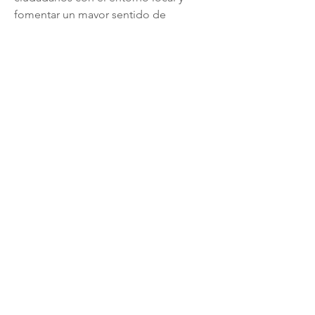
fomentar un mayor sentido de 
comunidad. Te recomiendo que leas 
esto: sucesos zamora
Mosaico Tax Ltd. Company
number
11016349
. Registered and
regulated in England.
Telephone/WhatsApp:
🇬🇧
+44 (0) 7423 298 994
🇧🇷
+55 (14) 99657-6880