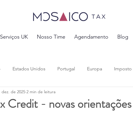
Serviços UK
Nosso Time
Agendamento
Blog
o
Estados Unidos
Portugal
Europa
Imposto
 dez. de 2025
2 min de leitura
 tributos
Investimentos e Negócios
Previdência Soci
x Credit - novas orientações
vórcio e Pensão Alimentícia
Mobilidade Global
Migr