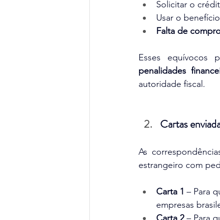
Solicitar o crédi
Usar o benefíci
Falta de compr
Esses equívocos 
penalidades finance
autoridade fiscal.
Cartas enviad
As correspondência
estrangeiro com ped
Carta 1
 – Para 
empresas brasile
Carta 2
 – Para 