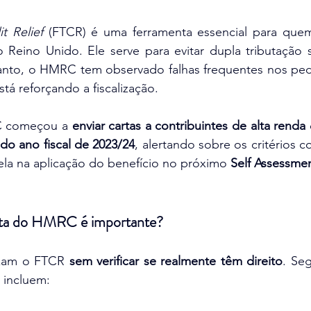
t Relief
 (FTCR) é uma ferramenta essencial para que
no Reino Unido. Ele serve para evitar dupla tributação
nto, o HMRC tem observado falhas frequentes nos pedi
tá reforçando a fiscalização.
C começou a 
enviar cartas a contribuintes de alta renda
 
do ano fiscal de 2023/24
, alertando sobre os critérios c
a na aplicação do benefício no próximo
 Self Assessmen
erta do HMRC é importante?
izam o FTCR 
sem verificar se realmente têm direito
. Se
 incluem: