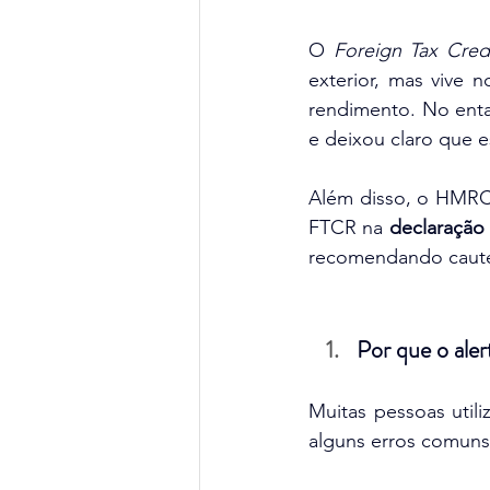
O 
Foreign Tax Credi
exterior, mas vive 
rendimento. No enta
e deixou claro que es
Além disso, o HMR
FTCR na 
declaração 
recomendando cautel
Por que o al
Muitas pessoas util
alguns erros comuns