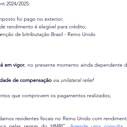
nt 2024/2025:
mposto foi pago no exterior;
 de rendimento é elegível para crédito;
enção de bitributação Brasil - Reino Unido
á em vigor
, no presente momento ainda dependente d
 
lidade de compensação
 via 
unilateral relief
tos que comprovem os pagamentos realizados;
damos residentes fiscais no Reino Unido com rendimento
nça pelas regras do HMRC
. 
Agende uma consulta
,