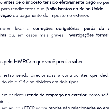
to 
antes de o imposto ter sido efetivamente pago
 no pa
o para rendimentos que 
já são isentos no Reino Unido
;
ovação
 do pagamento do imposto no exterior.
podem levar a 
correções obrigatórias
, 
perda do be
iras
 ou, em casos mais graves, 
investigações formai
as pelo HMRC: o que você precisa saber
s estão sendo direcionadas a contribuintes que decl
ido de FTCR e se dividem em dois tipos:
quem declarou 
renda de emprego no exterior
, como salá
iras;
quem aplicou FTCR sobre 
rendas não relacionadas ao e