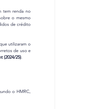
m tem renda no 
 sobre o mesmo 
dos de crédito 
que utilizaram o 
orretos de uso e 
t (2024/25)
.
gundo o HMRC, 