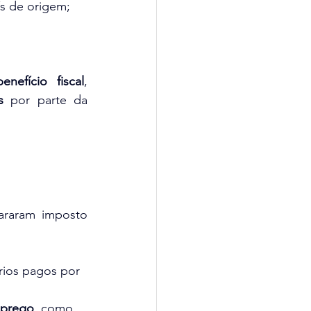
ís de origem;
nefício fiscal
, 
s
 por parte da 
araram imposto 
rios pagos por 
mprego
, como 