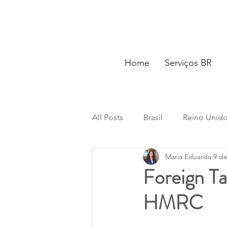
Home
Serviços BR
All Posts
Brasil
Reino Unid
Maria Eduarda
9 de
Saída Definitiva
Impostos e
Foreign Ta
HMRC
Testamento e Inventário
Di