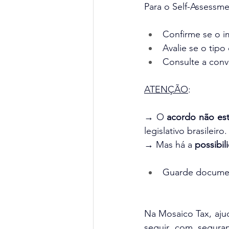
Para o Self-Assessme
Confirme se o i
Avalie se o tipo
Consulte a conv
ATENÇÃO
: 
→ O 
acordo não est
legislativo brasileiro.
→ Mas há a
 possibi
Guarde documen
Na Mosaico Tax, aju
seguir com segura