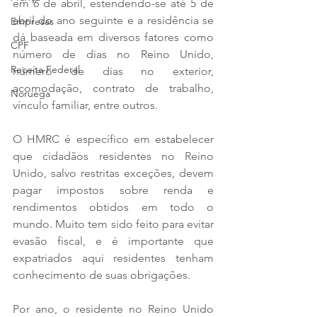
em 6 de abril, estendendo-se até 5 de 
abril do ano seguinte e a residência se 
Empresas
dá baseada em diversos fatores como 
CPF
número de dias no Reino Unido, 
Receita Federal
número de dias no exterior, 
acomodação, contrato de trabalho, 
Noruega
vínculo familiar, entre outros.
O HMRC é específico em estabelecer 
que cidadãos residentes no Reino 
Unido, salvo restritas exceções, devem 
pagar impostos sobre renda e 
rendimentos obtidos em todo o 
mundo. Muito tem sido feito para evitar 
evasão fiscal, e é importante que 
expatriados aqui residentes tenham 
conhecimento de suas obrigações.
Por ano, o residente no Reino Unido 