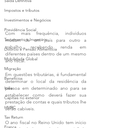
Saída Definitiva
Impostos e tributos
Investimentos e Negócios
Previdência Social
Com mais frequência, indivíduos 
Testamento e Inventário
mudam de um país para outro a 
trabalho, recebendo renda em 
Divórcio e Pensão Alimentícia
diferentes países dentro de um mesmo 
Mobilidade Global
ano fiscal.
Migração
Em questões tributárias, é fundamental 
Benefícios
determinar o local da residência da 
Itália
pessoa em determinado ano para se 
estabelecer como deverá fazer sua 
Capitais no exterior
prestação de contas e quais tributos lhe 
HMRC
serão cabíveis. 
Tax Return
O ano fiscal no Reino Unido tem início 
França