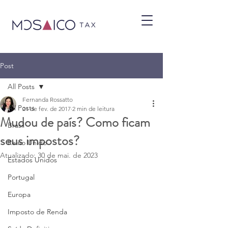
Post
All Posts
Fernanda Rossatto
All Posts
21 de fev. de 2017
2 min de leitura
Mudou de país? Como ficam
Brasil
seus impostos?
Reino Unido
Atualizado:
30 de mai. de 2023
Estados Unidos
Portugal
Europa
Imposto de Renda