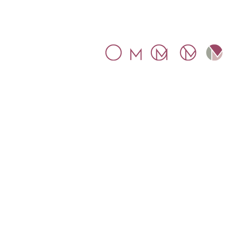
SÍMBOLO
A inspiração para o nosso símbo
foi a arte Mosaico.
A letras M e O
conectam dentro de um círculo,
representando a globalidade que
Mosaico propõe.
Mosaico Tax Ltd - 11016349.
Empresa registrada e
regulamentada na Inglaterra.