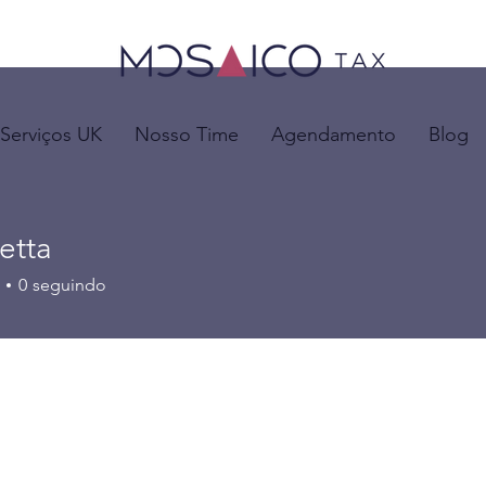
Serviços UK
Nosso Time
Agendamento
Blog
retta
0
seguindo