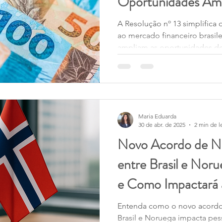
Oportunidades Amp
A Resolução nº 13 simplifica 
ao mercado financeiro brasile
ampliam as oportunidades de
Maria Eduarda
30 de abr. de 2025
2 min de l
Novo Acordo de Nã
entre Brasil e No
e Como Impactará a
Entenda como o novo acordo 
Brasil e Noruega impacta pess