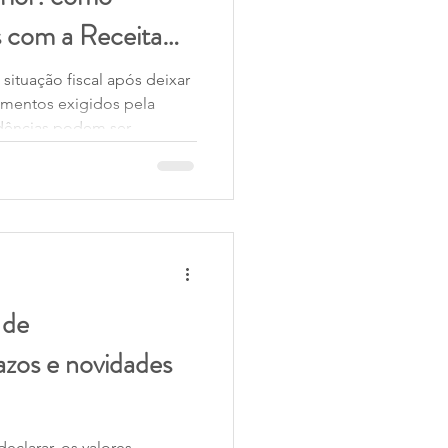
s com a Receita
situação fiscal após deixar
dimentos exigidos pela
idências podem ser
 de
azos e novidades
eclarar, os valores