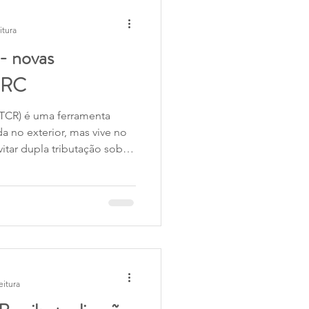
itura
 - novas
MRC
a no exterior, mas vive no
vitar dupla tributação sobre
tanto, o HMRC tem
nos pedidos de crédito e
ndo a fiscalização. Além
ar cartas a contribuintes
ndo sobre os critérios cor
eitura