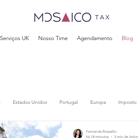
Serviços UK
Nosso Time
Agendamento
Blog
o
Estados Unidos
Portugal
Europa
Imposto
 tributos
Investimentos e Negócios
Previdência Soci
Fernanda Rossatto
há 18 minutos
5 min de leitu