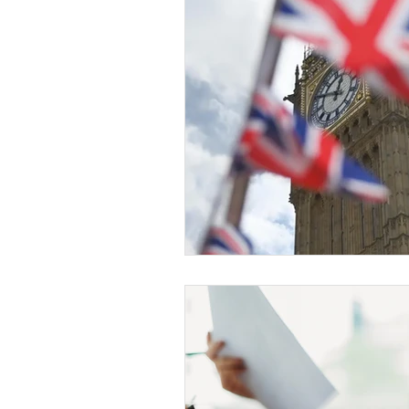
Testamento e Inventário
Di
Itália
Capitais no exterior
Noruega