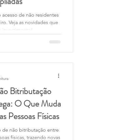
liadas
o acesso de não residentes
iro. Veja as novidades que
 investimento!
eitura
o Bitributação
ruega: O Que Muda
s Pessoas Físicas
de não bitributação entre
oas físicas, trazendo novas