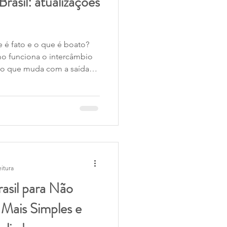
Brasil: atualizações
ue é fato e o que é boato?
mo funciona o intercâmbio
 o que muda com a saída
ante planejar sua situação
a.
eitura
asil para Não
 Mais Simples e