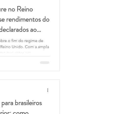
ure no Reino
ação
Benefícios
 se rendimentos do
declarados ao
F
Receita Federal
obre o fim do regime de
 Reino Unido. Com a ampla
ema que antes era
listas passou a ser
to maior de pessoas.
sidentes fiscais no Reino
ar se cumpriram
 fiscais nos anos
, descobriram que podem
imentos do ext
 para brasileiros
rior: como