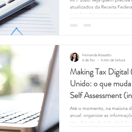
atualizados da Receita Federa
para brasileiros no exterior e 
Entenda regras de obrigatorie
como evitar inconsistências n
Fernanda Rossatto
6 de fev.
4 min de leitura
Making Tax Digita
Unido: o que muda
Self Assessment (i
rendimentos no ext
Até o momento, na maioria d
anual: organizar as informaçõ
ano. A partir de 6 de abril d
parcela relevante de contribu