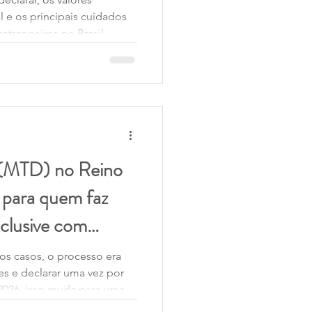
l e os principais cuidados
estrangeiros no Brasil.
dade, residência fiscal e
a declaração.
l (MTD) no Reino
 para quem faz
nclusive com
erior)?
os casos, o processo era
es e declarar uma vez por
e 2026, isso muda para uma
intes, com o início do