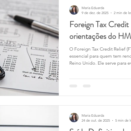
Maria Eduarda
9 de dez. de 2025
2 min de le
Foreign Tax Credit
orientações do H
O Foreign Tax Credit Relief (FTCR) é uma ferramenta
essencial para quem tem rend
Reino Unido. Ele serve para e
o mesmo rendimento. No en
observado falhas frequentes 
deixou claro que está reforça
disso, o HMRC começou a envi
de alta renda que utilizaram o FTCR na declaração do
ano fiscal de 2023/24 , alerta
Maria Eduarda
24 de out. de 2025
5 min de l