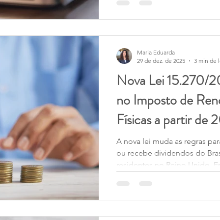
Making Tax Digital (MTD) for 
Maria Eduarda
29 de dez. de 2025
3 min de l
Nova Lei 15.270/
no Imposto de Ren
Físicas a partir de
A nova lei muda as regras pa
ou recebe dividendos do Bras
residentes no Reino Unido.
se preparar para 2026.