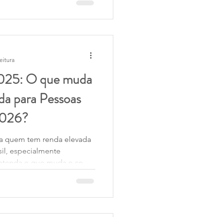
Income Tax.
eitura
2025: O que muda
da para Pessoas
 2026?
ra quem tem renda elevada
il, especialmente
 Entenda o que muda e como