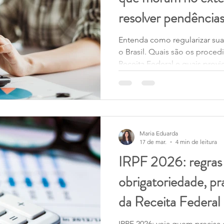
resolver pendência
Federal
Entenda como regularizar sua 
o Brasil. Quais são os proce
Receita Federal e quais prov
adotadas em cada situação.
Maria Eduarda
17 de mar.
4 min de leitura
IRPF 2026: regras
obrigatoriedade, pr
da Receita Federal
IRPF 2026: veja quem precisa d