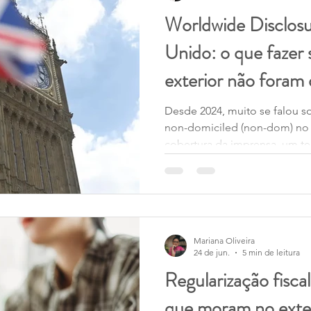
Worldwide Disclos
vórcio e Pensão Alimentícia
Mobilidade Global
Migr
Unido: o que fazer
exterior não foram 
HMRC
Tax Return
França
Empresas
CP
HMRC?
Desde 2024, muito se falou s
non-domiciled (non-dom) no
cobertura da imprensa, um t
conhecido apenas por especia
discutido por um número mui
Como consequência, muitos re
Unido começaram a question
corretamente suas obrigações
Mariana Oliveira
anteriores. Em muitos casos
24 de jun.
5 min de leitura
ter deixado de declarar rend
Regularização fiscal
que moram no exte