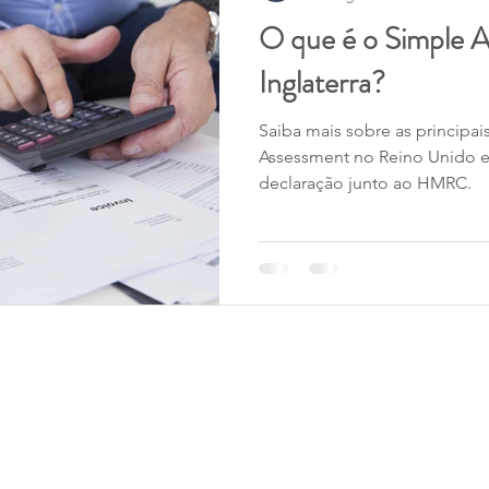
O que é o Simple 
vórcio e Pensão Alimentícia
Mobilidade Global
Migr
Inglaterra?
Saiba mais sobre as principa
HMRC
Tax Return
França
Empresas
CP
Assessment no Reino Unido e
declaração junto ao HMRC.
MENU