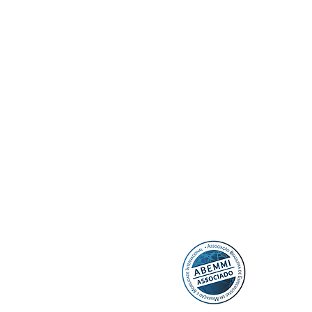
Home
Serviços BR
lo
Serviços UK
 se
Nosso Time
Agendamento
 a
Blog
Projeto Solte a Língua
Contato