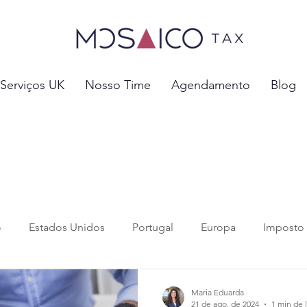
Serviços UK
Nosso Time
Agendamento
Blog
o
Estados Unidos
Portugal
Europa
Imposto
 tributos
Investimentos e Negócios
Previdência Soci
Maria Eduarda
21 de ago. de 2024
1 min de l