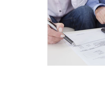
Testamento e Inventário
Di
Itália
Capitais no exterior
Noruega
SÍMBOLO