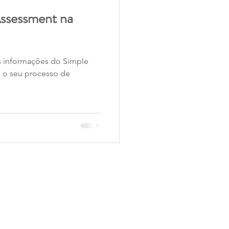
Assessment na
ação
Benefícios
is informações do Simple
F
Receita Federal
 o seu processo de
REDES SOCIAIS