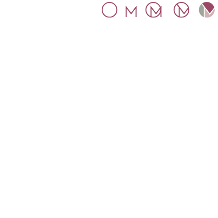
A inspiração para o nosso símbo
foi a arte Mosaico.
A letras M e O
conectam dentro de um círculo,
representando a globalidade que
Mosaico propõe.
Mosaico Tax Ltd - 11016349.
Empresa registrada e
regulamentada na Inglaterra.