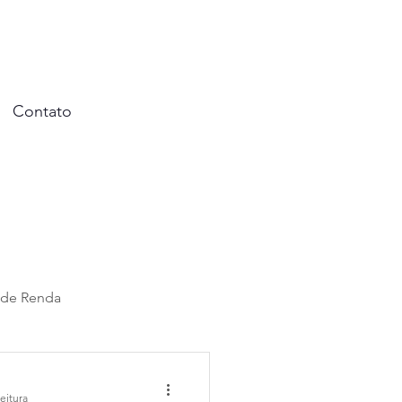
Contato
 de Renda
al
eitura