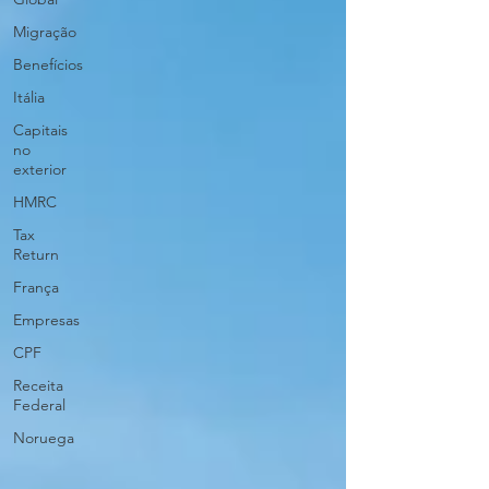
Migração
Benefícios
Itália
Capitais
no
exterior
HMRC
Tax
Return
França
Empresas
CPF
Receita
Federal
Noruega