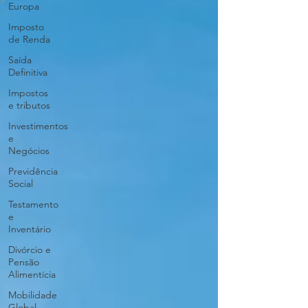
Europa
Imposto
de Renda
Saída
Definitiva
Impostos
e tributos
Investimentos
e
Negócios
Previdência
Social
Testamento
e
Inventário
Divórcio e
Pensão
Alimentícia
Mobilidade
Global