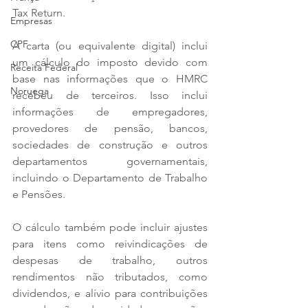
Tax Return.
Empresas
CPF
A carta (ou equivalente digital) inclui 
um cálculo do imposto devido com 
Receita Federal
base nas informações que o HMRC 
Noruega
recebeu de terceiros. Isso inclui 
informações de empregadores, 
provedores de pensão, bancos, 
sociedades de construção e outros 
departamentos governamentais, 
incluindo o Departamento de Trabalho 
e Pensões.
O cálculo também pode incluir ajustes 
para itens como reivindicações de 
despesas de trabalho, outros 
rendimentos não tributados, como 
dividendos, e alívio para contribuições 