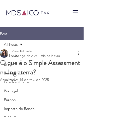
Post
All Posts
Maria Eduarda
All Posts
21 de ago. de 2024
1 min de leitura
O que é o Simple Assessment
Brasil
na Inglaterra?
Reino Unido
Atualizado:
14 de fev. de 2025
Estados Unidos
Portugal
Europa
Imposto de Renda