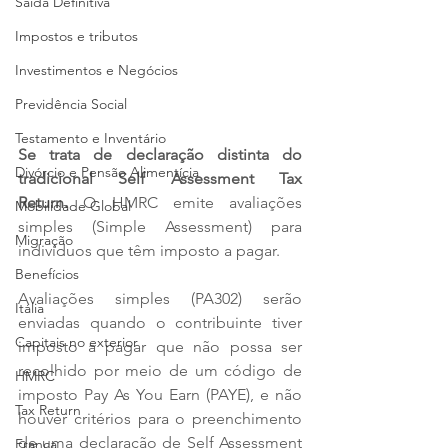
Saída Definitiva
Impostos e tributos
Investimentos e Negócios
Previdência Social
Testamento e Inventário
Se trata de declaração distinta do 
Divórcio e Pensão Alimentícia
tradicional Self Assessment Tax 
Return.
 O HMRC emite avaliações 
Mobilidade Global
simples (Simple Assessment) para 
Migração
indivíduos que têm imposto a pagar.
Benefícios
Avaliações simples (PA302) serão 
Itália
enviadas quando o contribuinte tiver 
Capitais no exterior
imposto a pagar que não possa ser 
recolhido por meio de um código de 
HMRC
imposto Pay As You Earn (PAYE), e não 
Tax Return
houver critérios para o preenchimento 
de uma declaração de Self Assessment 
França