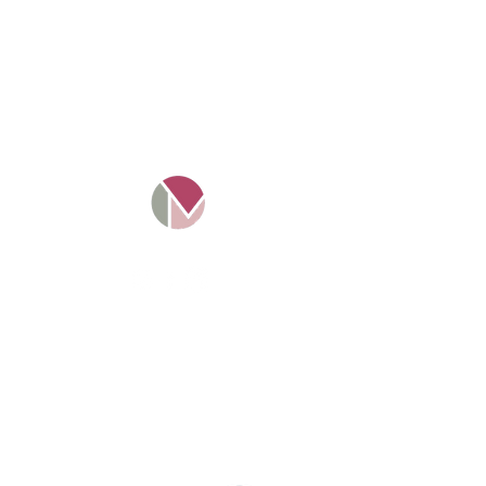
Mosaico Tax Ltd -
11016349
.
Empresa registrada e
regulamentada na Inglaterra.
Projeto Solte a Língua