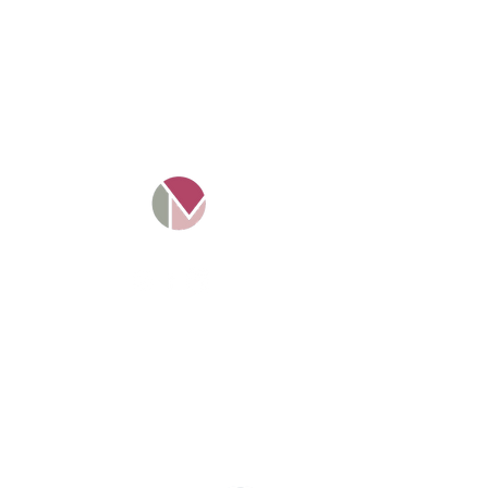
Mosaico Tax Ltd -
11016349
.
Empresa registrada e
regulamentada na Inglaterra.
Projeto Solte a Língua