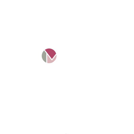
Mosaico Tax Ltd -
11016349
.
Empresa registrada e
regulamentada na Inglaterra.
Projeto Solte a Língua