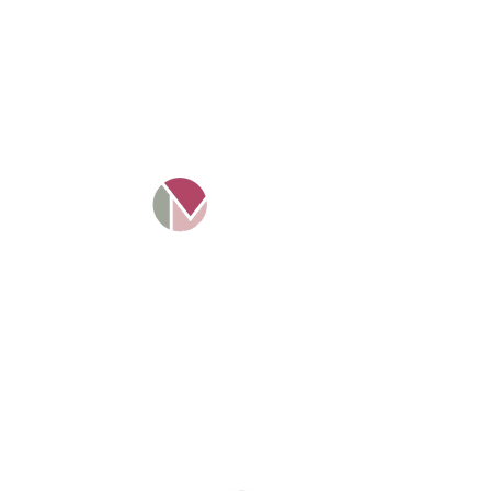
Mosaico Tax Ltd -
11016349
.
Empresa registrada e
regulamentada na Inglaterra.
Projeto Solte a Língua