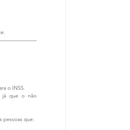
te.
ara o INSS.
, já que o não 
os pessoas que: