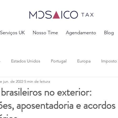
Serviços UK
Nosso Time
Agendamento
Blog
o
Estados Unidos
Portugal
Europa
Imposto
e jun. de 2022
5 min de leitura
 tributos
Investimentos e Negócios
Previdência Soci
brasileiros no exterior:
ões, aposentadoria e acordos
vórcio e Pensão Alimentícia
Mobilidade Global
Migr