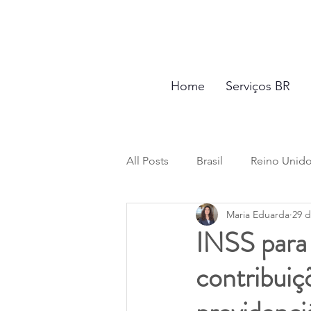
Home
Serviços BR
All Posts
Brasil
Reino Unid
Maria Eduarda
29 d
Saída Definitiva
Impostos e
INSS para 
contribuiç
Testamento e Inventário
Di