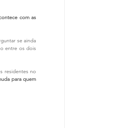
F
Receita Federal
contece com as 
untar se ainda 
o entre os dois 
s residentes no 
uda para quem 