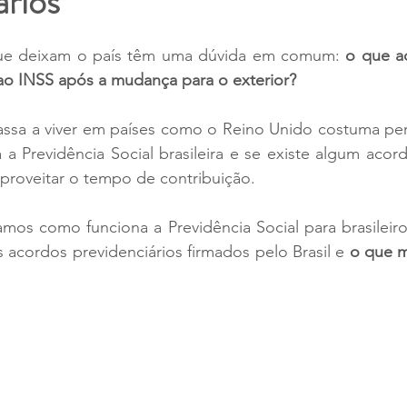
ários
HMRC
Tax Return
França
Empresas
CP
 que deixam o país têm uma dúvida em comum: 
o que a
 ao INSS após a mudança para o exterior?
ssa a viver em países como o Reino Unido costuma perg
 a Previdência Social brasileira e se existe algum acord
proveitar o tempo de contribuição.
amos como funciona a Previdência Social para brasileiro
s acordos previdenciários firmados pelo Brasil e 
o que m