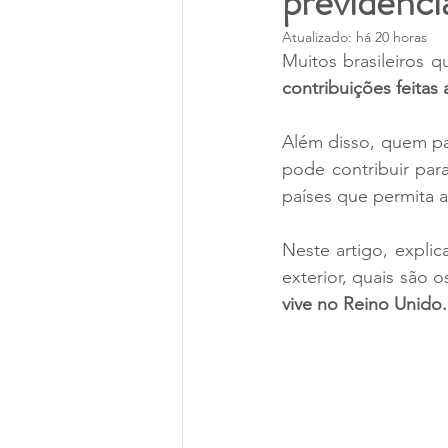
previdenci
Itália
Capitais no exterior
Atualizado:
há 20 horas
Muitos brasileiros
contribuições feitas
Noruega
Além disso, quem pa
pode contribuir para
países que permita a
Neste artigo, explic
exterior, quais são o
vive no Reino Unido.