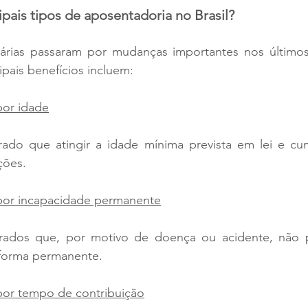
ipais tipos de aposentadoria no Brasil?
iárias passaram por mudanças importantes nos últimos
ipais benefícios incluem:
por idade
do que atingir a idade mínima prevista em lei e cum
ções.
por incapacidade permanente
rados que, por motivo de doença ou acidente, não p
 forma permanente.
por tempo de contribuição