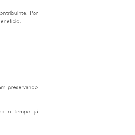
ntribuinte. Por 
benefício.
am preservando 
na o tempo já 