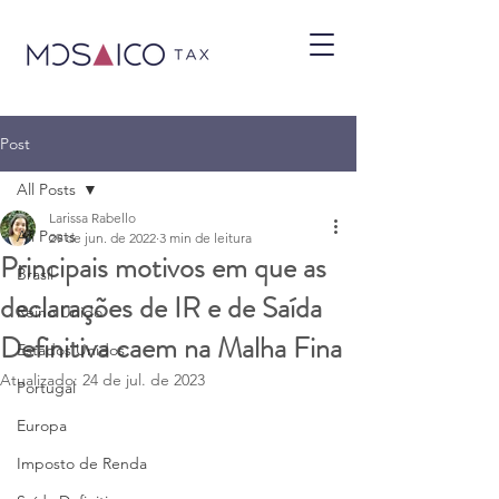
Post
All Posts
Larissa Rabello
All Posts
29 de jun. de 2022
3 min de leitura
Principais motivos em que as
Brasil
declarações de IR e de Saída
Reino Unido
Definitiva caem na Malha Fina
Estados Unidos
Atualizado:
24 de jul. de 2023
Portugal
Europa
Imposto de Renda