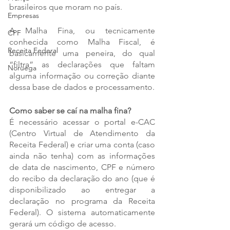
brasileiros que moram no país. 
Empresas
A Malha Fina, ou tecnicamente 
CPF
conhecida como Malha Fiscal, é 
Receita Federal
basicamente uma peneira, do qual 
“filtra” as declarações que faltam 
Noruega
alguma informação ou correção diante 
dessa base de dados e processamento.
Como saber se caí na malha fina?
É necessário acessar o portal e-CAC 
(Centro Virtual de Atendimento da 
Receita Federal) e criar uma conta (caso 
ainda não tenha) com as informações 
de data de nascimento, CPF e número 
do recibo da declaração do ano (que é 
disponibilizado ao entregar a 
declaração no programa da Receita 
Federal). O sistema automaticamente 
gerará um código de acesso.