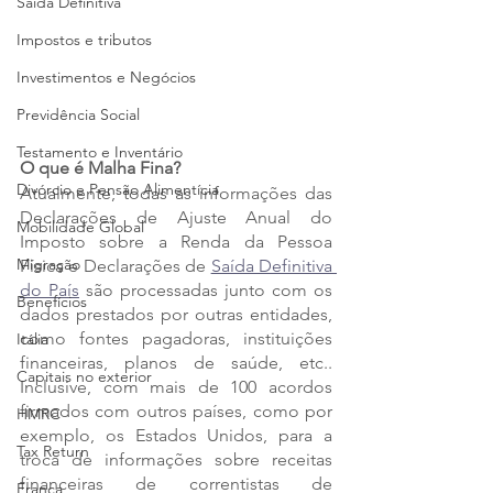
Saída Definitiva
Impostos e tributos
Investimentos e Negócios
Previdência Social
Testamento e Inventário
O que é Malha Fina?
Divórcio e Pensão Alimentícia
Atualmente, todas as informações das 
Declarações de Ajuste Anual do 
Mobilidade Global
Imposto sobre a Renda da Pessoa 
Migração
Física e Declarações de 
Saída Definitiva 
do País
 são processadas junto com os 
Benefícios
dados prestados por outras entidades, 
como fontes pagadoras, instituições 
Itália
financeiras, planos de saúde, etc.. 
Capitais no exterior
Inclusive, com mais de 100 acordos 
firmados com outros países, como por 
HMRC
exemplo, os Estados Unidos, para a 
Tax Return
troca de informações sobre receitas 
financeiras de correntistas de 
França