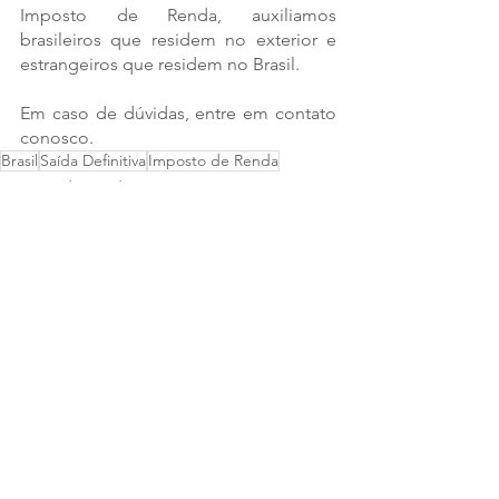
Imposto de Renda, auxiliamos 
brasileiros que residem no exterior e 
estrangeiros que residem no Brasil.
Em caso de dúvidas, entre em contato 
conosco.
Brasil
Saída Definitiva
Imposto de Renda
Imposto de Renda
Saída Definitiva
Brasil
Ver tudo
Posts recentes