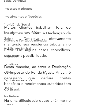
Saída Definitiva
Impostos e tributos
Investimentos e Negócios
Previdência Social
Muitos clientes trabalham fora do 
Testamento e Inventário
Brasil, mas não fazem a Declaração de 
Saída Definitiva efetivamente 
Divórcio e Pensão Alimentícia
mantendo sua residência tributária no 
Mobilidade Global
Brasil. Em alguns casos específicos, 
esta é uma possibilidade.
Migração
Benefícios
Desta maneira, ao fazer a Declaração 
Itália
de Imposto de Renda (Ajuste Anual), é 
necessário que declare contas 
Capitais no exterior
bancárias e rendimentos auferidos fora 
HMRC
do Brasil.
Tax Return
Há uma dificuldade quase unânime no 
França