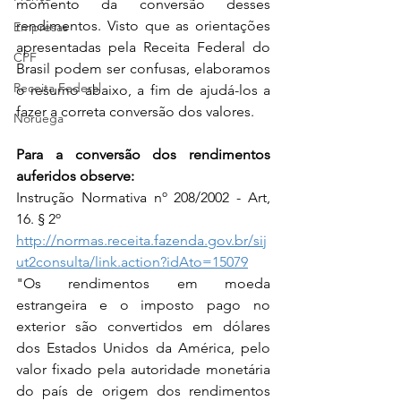
momento da conversão desses 
rendimentos. Visto que as orientações 
Empresas
apresentadas pela Receita Federal do 
CPF
Brasil podem ser confusas, elaboramos 
Receita Federal
o resumo abaixo, a fim de ajudá-los a 
fazer a correta conversão dos valores.
Noruega
Para a conversão dos rendimentos 
auferidos observe:
Instrução Normativa nº 208/2002 - Art, 
16. § 2º
http://normas.receita.fazenda.gov.br/sij
ut2consulta/link.action?idAto=15079
"Os rendimentos em moeda 
estrangeira e o imposto pago no 
exterior são convertidos em dólares 
dos Estados Unidos da América, pelo 
valor fixado pela autoridade monetária 
do país de origem dos rendimentos 