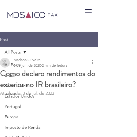
Post
All Posts
Mariana Oliveira
All Posts
5 de jun. de 2020
2 min de leitura
Como declaro rendimentos do
Brasil
exterior no IR brasileiro?
Reino Unido
Atualizado:
3 de jul. de 2023
Estados Unidos
Portugal
Europa
Imposto de Renda