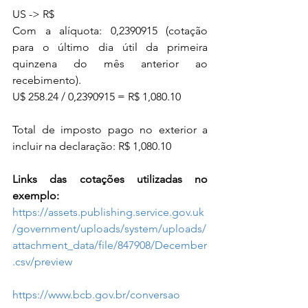
US -> R$     
Com a alíquota: 0,2390915 (cotação 
para o último dia útil da primeira 
quinzena do mês anterior ao 
recebimento).
U$ 258.24 / 0,2390915 = R$ 1,080.10
Total de imposto pago no exterior a 
incluir na declaração: R$ 1,080.10
Links das cotações utilizadas no 
exemplo:
https://assets.publishing.service.gov.uk
/government/uploads/system/uploads/
attachment_data/file/847908/December
.csv/preview
https://www.bcb.gov.br/conversao