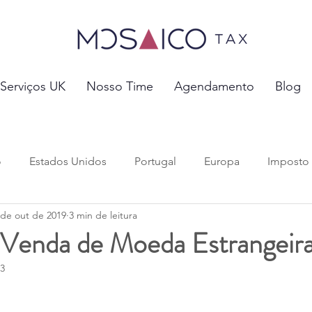
Serviços UK
Nosso Time
Agendamento
Blog
o
Estados Unidos
Portugal
Europa
Imposto
 de out de 2019
3 min de leitura
 tributos
Investimentos e Negócios
Previdência Soci
Venda de Moeda Estrangeir
23
vórcio e Pensão Alimentícia
Mobilidade Global
Migr