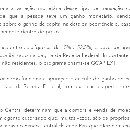
trata a variação monetária desse tipo de transação
ende que a pessoa teve um ganho monetário, sendo 
 sobre o ganho de capital na data da ocorrência e, cas
olhimento dentro do prazo. 
fica entre as alíquotas de 15% a 22,5%, e deve ser apu
nibilizado na página da Receita Federal. Importante d
r não residentes, o programa chama-se GCAP EXT.
r como funciona a apuração e cálculo do ganho de cap
ostas da Receita Federal, com explicações pertinentes
co Central determinam que a compra e venda de moeda
 agente autorizado que, muitas vezes, são os próprios 
nciadas no Banco Central de cada País que oferecem ess