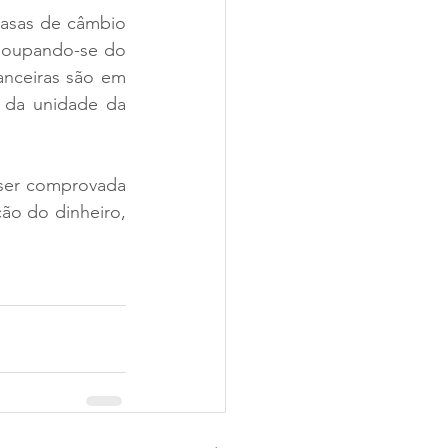
casas de câmbio 
poupando-se do 
anceiras são em 
 da unidade da 
ser comprovada 
o do dinheiro, 