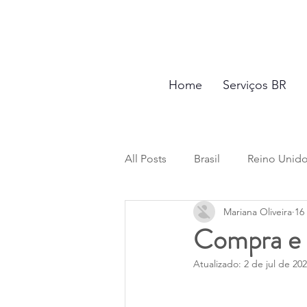
Home
Serviços BR
All Posts
Brasil
Reino Unid
Mariana Oliveira
16
Saída Definitiva
Impostos e
Compra e 
Atualizado:
2 de jul de 20
Testamento e Inventário
Di