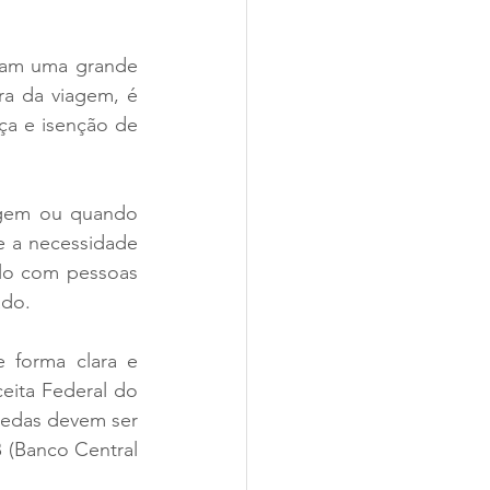
tam uma grande 
ra da viagem, é 
a e isenção de 
agem ou quando 
e a necessidade 
lo com pessoas 
ado.
 forma clara e 
eita Federal do 
oedas devem ser 
 (Banco Central 