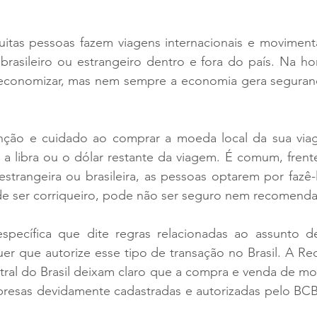
itas pessoas fazem viagens internacionais e movimen
brasileiro ou estrangeiro dentro e fora do país. Na ho
conomizar, mas nem sempre a economia gera seguranç
enção e cuidado ao comprar a moeda local da sua vi
o, a libra ou o dólar restante da viagem. É comum, frent
trangeira ou brasileira, as pessoas optarem por fazê-
r de ser corriqueiro, pode não ser seguro nem recomend
specífica que dite regras relacionadas ao assunto de
r que autorize esse tipo de transação no Brasil. A Rec
ntral do Brasil deixam claro que a compra e venda de m
mpresas devidamente cadastradas e autorizadas pelo BCB