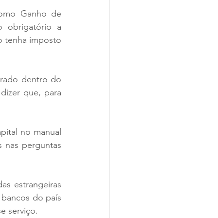
 como Ganho de 
obrigatório a 
o tenha imposto 
rado dentro do 
izer que, para 
ital no manual 
 nas perguntas 
s estrangeiras 
bancos do país 
e serviço.