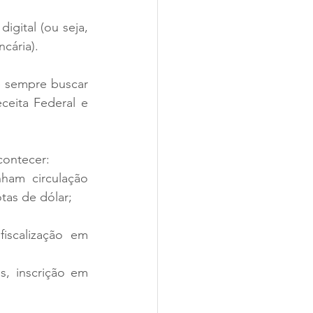
igital (ou seja, 
cária). 
e sempre buscar 
eita Federal e 
contecer:
ham circulação 
tas de dólar;
scalização em 
, inscrição em 