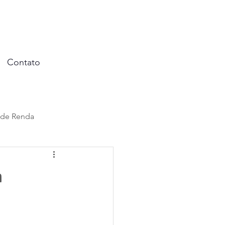
Contato
 de Renda
al
a
ação
Benefícios