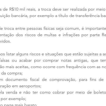
 de R$10 mil reais, a troca deve ser realizada por meio d
uição bancária, por exemplo a título de transferência ban
de troca entre pessoas físicas seja comum, é important
ntação dos riscos de multas e infrações por parte Rec
vidos.
s listar alguns riscos e situações que estão sujeitas a a
 falsas ou acabar por comprar notas antigas, que ten
 são mais aceitas, como ocorre com frequência com as no
a da compra;
 documento fiscal de comprovação, para fins de fi
gração em aeroportos;
la venda e não ter como cobrar por meio de boletos
, por exemplo;
ão paga mais barato.