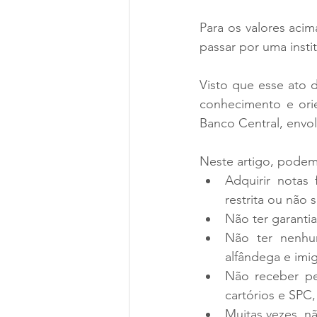
Para os valores acima
passar por uma instit
Visto que esse ato 
conhecimento e orie
Banco Central, envol
Neste artigo, podemo
Adquirir notas
restrita ou não
Não ter garanti
Não ter nenhum
alfândega e imi
Não receber pe
cartórios e SPC
Muitas vezes, n