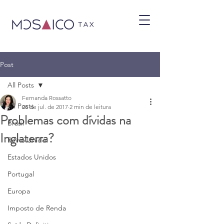
Post
All Posts
Fernanda Rossatto
All Posts
28 de jul. de 2017
2 min de leitura
Problemas com dívidas na
Brasil
Inglaterra?
Reino Unido
Estados Unidos
Portugal
Europa
Imposto de Renda