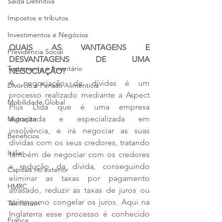
Saída Definitiva
Impostos e tributos
Investimentos e Negócios
QUAIS AS VANTAGENS E 
Previdência Social
DESVANTAGENS DE UMA 
Testamento e Inventário
NEGOCIAÇÃO?
A negociação de dívidas é um 
Divórcio e Pensão Alimentícia
processo realizado mediante a Aspect 
Mobilidade Global
Plus Ltda que é uma empresa 
autorizada e especializada em 
Migração
insolvência, e irá negociar as suas 
Benefícios
dívidas com os seus credores, tratando 
Itália
também de negociar com os credores 
a redução da dívida, conseguindo 
Capitais no exterior
eliminar as taxas por pagamento 
HMRC
atrasado, reduzir as taxas de juros ou 
até mesmo congelar os juros. Aqui na 
Tax Return
Inglaterra esse processo é conhecido 
França