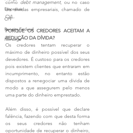
como 
debt management
, ou no caso 
Empresas
de dívidas empresariais, chamado de 
CVL.
CPF
Receita Federal
PORQUE OS CREDORES ACEITAM A 
REDUÇÃO DA DÍVIDA?
Noruega
Os credores tentam recuperar o 
máximo de dinheiro possível dos seus 
devedores. É custoso para os credores 
pois existem clientes que entraram em 
incumprimento, no entanto estão 
dispostos a renegociar uma dívida de 
modo a que assegurem pelo menos 
uma parte do dinheiro emprestado.
Além disso, é possível que declare 
falência, fazendo com que desta forma 
os seus credores não tenham 
oportunidade de recuperar o dinheiro, 