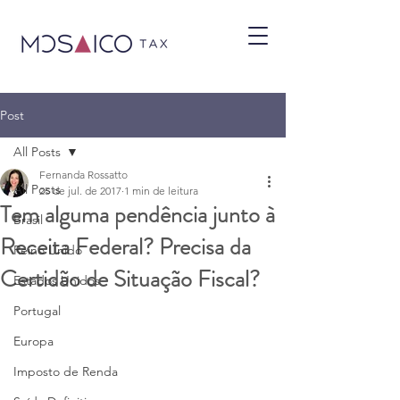
Post
All Posts
Fernanda Rossatto
All Posts
25 de jul. de 2017
1 min de leitura
Tem alguma pendência junto à
Brasil
Receita Federal? Precisa da
Reino Unido
Certidão de Situação Fiscal?
Estados Unidos
Portugal
Europa
Imposto de Renda