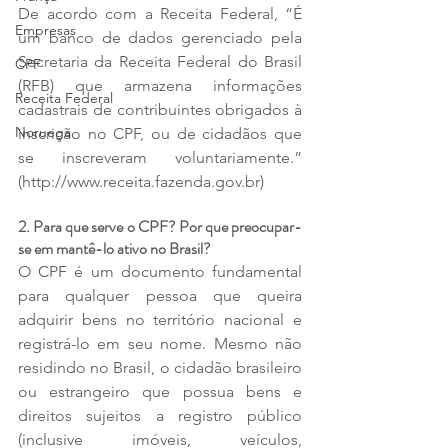
De acordo com a Receita Federal, “É 
Empresas
um banco de dados gerenciado pela 
Secretaria da Receita Federal do Brasil 
CPF
(RFB) que armazena informações 
Receita Federal
cadastrais de contribuintes obrigados à 
Noruega
inscrição no CPF, ou de cidadãos que 
se inscreveram voluntariamente.” 
(http://www.receita.fazenda.gov.br)
2. Para que serve o CPF? Por que preocupar-
se em mantê-lo ativo no Brasil?
O CPF é um documento fundamental 
para qualquer pessoa que queira 
adquirir bens no território nacional e 
registrá-lo em seu nome. Mesmo não 
residindo no Brasil, o cidadão brasileiro 
ou estrangeiro que possua bens e 
direitos sujeitos a registro público 
(inclusive imóveis, veículos, 