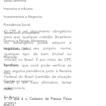
Saída Definitiva
Impostos e tributos
Investimentos e Negócios
Previdência Social
O CPF é um documento obrigatório 
Testamento e Inventário
para que qualquer cidadão (brasileiro 
Divórcio e Pensão Alimentícia
ou estrangeiro) possa adquirir e 
registrar, em seu próprio nome, 
Mobilidade Global
qualquer tipo de bem (móvel ou 
Migração
imóvel) no Brasil. É por meio do CPF, 
Benefícios
também, que você pode verificar se 
tem alguma pendência junto à Receita 
Itália
Federal do Brasil (certidão de situação 
Capitais no exterior
fiscal) e, em caso afirmativo, tentar 
solucioná-la.
HMRC
Tax Return
1. O que é o Cadastro de Pessoa Física 
(CPF)?
França