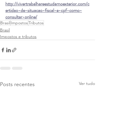
http://vivertrabalhareestudarnoexterior.com/c
ertidao-de-situacao-fiscal-e-cpf-como-
consultar-online/
Brasil
Impostos
Tributos
Brasil
Impostos e tributos
Ver tudo
Posts recentes