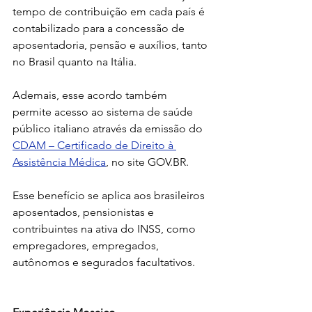
tempo de contribuição em cada país é 
contabilizado para a concessão de 
aposentadoria, pensão e auxílios, tanto 
no Brasil quanto na Itália.
Ademais, esse acordo também 
permite acesso ao sistema de saúde 
público italiano através da emissão do 
CDAM – Certificado de Direito à 
Assistência Médica
, no site 
GOV.BR
.
Esse benefício se 
aplica aos brasileiros 
aposentados, pensionistas e 
contribuintes na ativa do INSS, como 
empregadores, empregados, 
au
tônom
os e segurados facultativos.