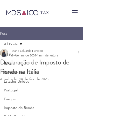
Post
All Posts
Maria Eduarda Furtado
All Posts
24 de jan. de 2024
4 min de leitura
Declaração de Imposto de
Brasil
Renda na Itália
Reino Unido
Atualizado:
14 de fev. de 2025
Estados Unidos
Portugal
Europa
Imposto de Renda