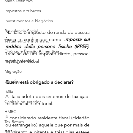
Saída Definitiva
Impostos e tributos
Investimentos e Negócios
Previdência Social
Na Itália o imposto de renda de pessoa 
física é conhecido como 
i
mposta sul 
Testamento e Inventário
reddito delle persone fisiche (IRPEF)
. 
Divórcio e Pensão Alimentícia
Trata-se de um imposto direto, pessoal 
e progressivo. 
Mobilidade Global
Migração
Benefícios
Quem está obrigado a declarar?
Itália
A Itália adota dois critérios de taxação: 
Capitais no exterior
residencial e territorial. 
HMRC
É considerado residente fiscal (cidadão 
Tax Return
ou estrangeiro) aquele que por mais de 
França
183 (cento e oitenta e três) dias esteve 