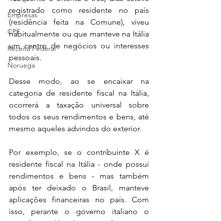
registrado como residente no país 
Empresas
(residência feita na Comune), viveu 
CPF
habitualmente ou que manteve na Itália 
um centro de negócios ou interesses 
Receita Federal
pessoais. 
Noruega
Desse modo, ao se encaixar na 
categoria de residente fiscal na Itália, 
ocorrerá a taxação universal sobre 
todos os seus rendimentos e bens, até 
mesmo aqueles advindos do exterior. 
Por exemplo, se o contribuinte X é 
residente fiscal na Itália - onde possui 
rendimentos e bens - mas também 
após ter deixado o Brasil, manteve 
aplicações financeiras no país. Com 
isso, perante o governo italiano o 