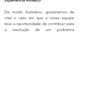
Experiência Mosaico
De modo ilustrativo, gostaríamos de 
citar o caso em que a nossa equipe 
teve a oportunidade de contribuir para 
a resolução de um problema 
envolvendo rendimentos na Itália. Um 
cliente que residia no UK, há anos 
recebia rendimentos de aluguel da 
Itália e por desconhecimento da 
legislação não declarou esses 
rendimentos do HMRC. O órgão 
descobriu o ocorrido e iniciou um 
processo investigativo. Com isso, a 
Mosaico foi requerida a auxiliar esse 
cliente. A solução apresentada para 
esse caso foi a compensação dos 
tributos já pagos na Itália, durante esse 
período em relação ao valor a ser pago 