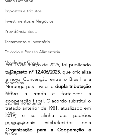
Saída Definitiva
Impostos e tributos
Investimentos e Negócios
Previdência Social
Testamento e Inventário
Divórcio e Pensão Alimentícia
Mobilidade Global
Em 13 de março de 2025, foi publicado 
o 
Decreto nº 12.406/2025
, que oficializa 
Migração
a nova Convenção entre o Brasil e a 
Benefícios
Noruega para evitar a 
dupla tributação 
Itália
sobre a renda
 e fortalecer a 
cooperação fiscal. O acordo substitui o 
Capitais no exterior
tratado anterior de 1981, atualizado em 
HMRC
2019, e se alinha aos padrões 
internacionais estabelecidos pela 
Tax Return
Organização para a Cooperação e 
França