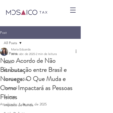
Post
All Posts
Maria Eduarda
All Posts
30 de abr. de 2025
2 min de leitura
Novo Acordo de Não
Brasil
Bitributação entre Brasil e
Reino Unido
Noruega: O Que Muda e
Estados Unidos
Como Impactará as Pessoas
Portugal
Físicas
Europa
Atualizado:
1 de mai. de 2025
Imposto de Renda