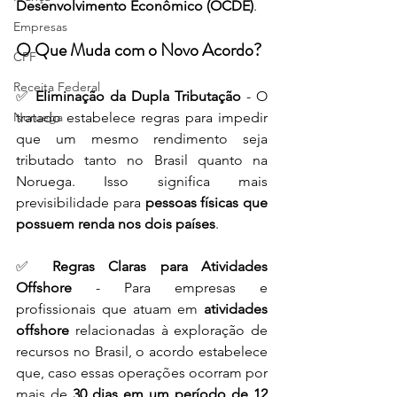
Desenvolvimento Econômico (OCDE)
.
Empresas
O Que Muda com o Novo Acordo?
CPF
Receita Federal
✅ 
Eliminação da Dupla Tributação
 - O 
Noruega
tratado estabelece regras para impedir 
que um mesmo rendimento seja 
tributado tanto no Brasil quanto na 
Noruega. Isso significa mais 
previsibilidade para 
pessoas físicas que 
possuem renda nos dois países
.
✅ 
Regras Claras para Atividades 
Offshore
 - Para empresas e 
profissionais que atuam em 
atividades 
offshore
 relacionadas à exploração de 
recursos no Brasil, o acordo estabelece 
que, caso essas operações ocorram por 
mais de 
30 dias em um período de 12 